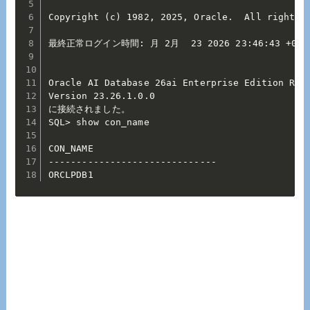
Copyright (c) 1982, 2025, Oracle.  All rights r
最終正常ログイン時間: 月 2月  23 2026 23:46:43 +09:0
Oracle AI Database 26ai Enterprise Edition Rele
Version 23.26.1.0.0

に接続されました。

SQL> show con_name

CON_NAME

------------------------------

ORCLPDB1