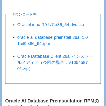
ダウンロード先
OracleLinux-R9-U7-x86_64-dvd.iso
oracle-ai-database-preinstall-26ai-1.0-
1.el9.x86_64.rpm
Oracle Database Client 26ai インストー
ルメディア（今回の場合：V1054587-
01.zip）
Oracle AI Database Preinstallation RPMの