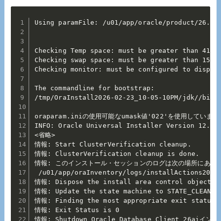
Using paramFile: /u01/app/oracle/product/26.0.0
Checking Temp space: must be greater than 415 M
Checking swap space: must be greater than 150 M
Checking monitor: must be configured to display
The commandline for bootstrap:

/tmp/OraInstall2026-02-23_10-05-10PM/jdk//bin/
oraparam.iniの使用可能なumask値'022'を使用しています

INFO: Oracle Universal Installer Version 12.2.0
<省略>

情報: Start ClusterVerification cleanup.

情報: ClusterVerification cleanup is done.

情報: このインストール・セッションのログは次の場所にありま
 /u01/app/oraInventory/logs/installActions2026-
情報: Dispose the install area control object

情報: Update the state machine to STATE_CLEAN

情報: Finding the most appropriate exit status f
情報: Exit Status is 0                     
情報: Shutdown Oracle Database Client 26aiイン