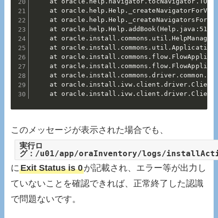
	at oracle.help.navigator.tocNavigator.TOCNavigator.addView(TOCNavigator.java:95)

	at oracle.help.Help._createNavigatorForView(Help.java:1234)

	at oracle.help.Help._createNavigatorsForBook(Help.java:1117)

	at oracle.help.Help.addBook(Help.java:519)

	at oracle.install.commons.util.HelpManager.loadHelp(HelpManager.java:231)

	at oracle.install.commons.util.Application.startup(Application.java:1016)

	at oracle.install.commons.flow.FlowApplication.startup(FlowApplication.java:187)

	at oracle.install.commons.flow.FlowApplication.startup(FlowApplication.java:204)

	at oracle.install.commons.driver.common.Installer.startup(Installer.java:593)

	at oracle.install.ivw.client.driver.ClientInstaller.startup(ClientInstaller.java:91)

	at oracle.install.ivw.client.driver.Client
このメッセージが表示された場合でも、
実行ロ
グ：/u01/app/oraInventory/logs/installAct
に
Exit Status is 0
が記載され、エラー等が出力し
ていないことを確認できれば、正常終了した認識
で問題ないです。