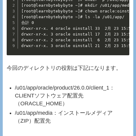
[root@learnbytebybyte ~]# mkdir /u01/app/media

[root@learnbytebybyte ~]# chown oracle:oinstall
[root@learnbytebybyte ~]# ls -la /u01/app/

合計 0

drwxr-xr-x. 4 oracle oinstall 33  2月 23 15:58 .
drwxr-xr-x. 3 oracle oinstall 17  2月 23 15:58 .
drwxr-xr-x. 2 oracle oinstall  6  2月 23 15:58 m
drwxr-xr-x. 3 oracle oinstall 21  2月 23 15:58 
今回のディレクトリの役割は下記になります。
/u01/app/oracle/product/26.0.0/client_1：
CLIENTソフトウェア配置先
（ORACLE_HOME）
/u01/app/media：インストールメディア
（ZIP）配置先