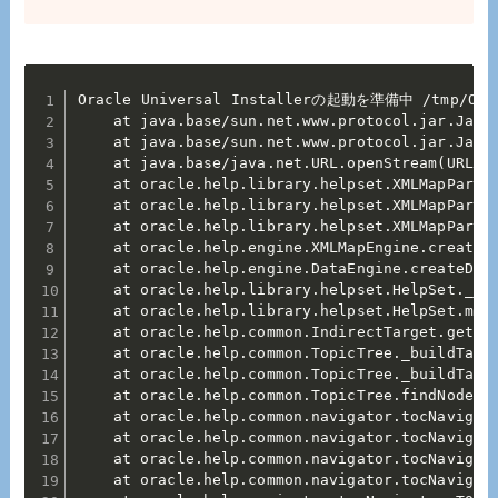
Oracle Universal Installerの起動を準備中 /tmp/OraIns
	at java.base/sun.net.www.protocol.jar.JarURLConnection.connect(JarURLConnection.java:146)

	at java.base/sun.net.www.protocol.jar.JarURLConnection.getInputStream(JarURLConnection.java:175)

	at java.base/java.net.URL.openStream(URL.java:1165)

	at oracle.help.library.helpset.XMLMapParser.openInputStream(XMLMapParser.java:252)

	at oracle.help.library.helpset.XMLMapParser.getMappingTables(XMLMapParser.java:58)

	at oracle.help.library.helpset.XMLMapParser.getMappingTables(XMLMapParser.java:47)

	at oracle.help.engine.XMLMapEngine.createDataObject(XMLMapEngine.java:35)

	at oracle.help.engine.DataEngine.createDataObject(DataEngine.java:53)

	at oracle.help.library.helpset.HelpSet._createMaps(HelpSet.java:1102)

	at oracle.help.library.helpset.HelpSet.mapIDToURL(HelpSet.java:180)

	at oracle.help.common.IndirectTarget.getURL(IndirectTarget.java:32)

	at oracle.help.common.TopicTree._buildTableForNode(TopicTree.java:77)

	at oracle.help.common.TopicTree._buildTableForNode(TopicTree.java:109)

	at oracle.help.common.TopicTree.findNodesForURL(TopicTree.java:53)

	at oracle.help.common.navigator.tocNavigator.TOCUtils.getTopicTree(TOCUtils.java:77)

	at oracle.help.common.navigator.tocNavigator.MergingTopicTreeNode._createTopicTreeNodes(MergingTopicTreeNode.java:466)

	at oracle.help.common.navigator.tocNavigator.MergingTopicTreeNode._reallyAddView(MergingTopicTreeNode.java:375)

	at oracle.help.common.navigator.tocNavigator.MergingTopicTreeNode.addView(MergingTopicTreeNode.java:218)
