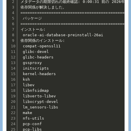
メタデータの期限切れの最終確認: 0:00:31 前の 2026年02
依存関係が解決しました。

==============================================
 パッケージ                                    
==============================================
インストール:

 oracle-ai-database-preinstall-26ai           
依存関係のインストール:

 compat-openssl11                             
 glibc-devel                                  
 glibc-headers                                
 gssproxy                                     
 initscripts                                  
 kernel-headers                               
 ksh                                          
 libev                                        
 libnfsidmap                                  
 libverto-libev                               
 libxcrypt-devel                              
 lm_sensors-libs                              
 make                                         
 nfs-utils                                    
 pcp-conf                                     
 pcp-libs                                     