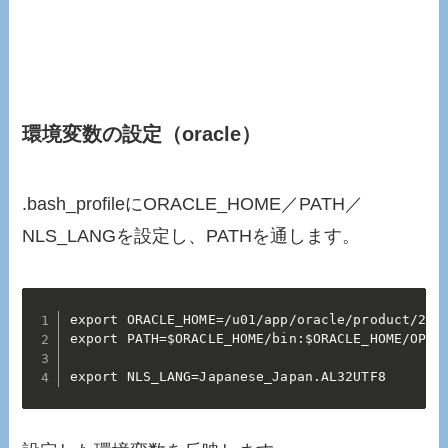
環境変数の設定（oracle）
.bash_profileにORACLE_HOME／PATH／
NLS_LANGを設定し、PATHを通します。
export ORACLE_HOME=/u01/app/oracle/product/26.0
export PATH=$ORACLE_HOME/bin:$ORACLE_HOME/OPatc
export NLS_LANG=Japanese_Japan.AL32UTF8