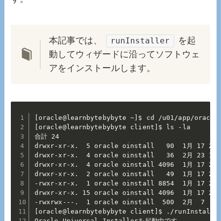
本記事では、
を起
runInstaller
動してウィザードに沿ってソフトウェ
アをインストールします。
[oracle@learnbytebybyte ~]$ cd /u01/app/oracle/
[oracle@learnbytebybyte client]$ ls -la

合計 24

drwxr-xr-x.  5 oracle oinstall   90  1月 17 21:5
drwxr-xr-x.  4 oracle oinstall   36  2月 23 16:1
drwxr-xr-x.  4 oracle oinstall 4096  1月 17 20:
drwxr-xr-x.  2 oracle oinstall   49  1月 17 21:
-rwxr-xr-x.  1 oracle oinstall 8854  1月 17 20:
drwxr-xr-x. 15 oracle oinstall 4096  1月 17 21:3
-rwxrwx---.  1 oracle oinstall  500  2月  7  20
[oracle@learnbytebybyte client]$ ./runInstaller
Oracle Universal Installerを起動中です...
