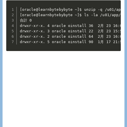
[oracle@learnbytebybyte ~]$ unzip -q /u01/app/m
[oracle@learnbytebybyte ~]$ ls -la /u01/app/ora
合計 0

drwxr-xr-x. 4 oracle oinstall 36  2月 23 16:05 .
drwxr-xr-x. 3 oracle oinstall 22  2月 23 15:58 .
drwxr-xr-x. 2 oracle oinstall 64  2月 23 16:05 M
drwxr-xr-x. 5 oracle oinstall 90  1月 17 21:59 