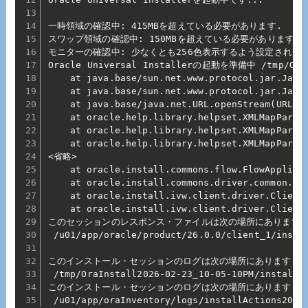
一時領域の確認中: 415MBを超えている必要があります.   実際 
スワップ領域の確認中: 150MBを超えている必要があります.   実
モニターの確認中: 少なくとも256色表示するよう設定されている必要
Oracle Universal Installerの起動を準備中 /tmp/OraIns
	at java.base/sun.net.www.protocol.jar.JarURLConnection.connect(JarURLConnection.java:146)

	at java.base/sun.net.www.protocol.jar.JarURLConnection.getInputStream(JarURLConnection.java:175)

	at java.base/java.net.URL.openStream(URL.java:1165)

	at oracle.help.library.helpset.XMLMapParser.openInputStream(XMLMapParser.java:252)

	at oracle.help.library.helpset.XMLMapParser.getMappingTables(XMLMapParser.java:58)

	at oracle.help.library.helpset.XMLMapParser.getMappingTables(XMLMapParser.java:47)

<省略>

	at oracle.install.commons.flow.FlowApplication.startup(FlowApplication.java:204)

	at oracle.install.commons.driver.common.Installer.startup(Installer.java:593)

	at oracle.install.ivw.client.driver.ClientInstaller.startup(ClientInstaller.java:91)

	at oracle.install.ivw.client.driver.ClientInstaller.main(ClientInstaller.java:113)

このセッションのレスポンス・ファイルは次の場所にあります:

 /u01/app/oracle/product/26.0.0/client_1/instal
このインストール・セッションのログは次の場所にあります:

 /tmp/OraInstall2026-02-23_10-05-10PM/installAc
このインストール・セッションのログは次の場所にあります:

 /u01/app/oraInventory/logs/installActions2026